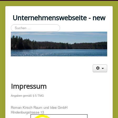
Unternehmenswebseite - new
Suchen
...
Impressum
Angaben gemäß § 5 TMG
Roman Kirsch Raum und Idee GmbH
Hindenburgstrasse 13