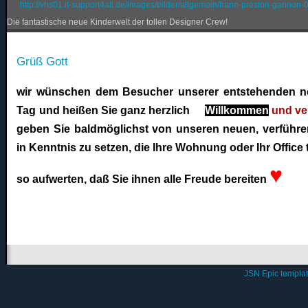
http://vhs01.it-support4all.de/images/bilder/allgemein/frann-preston-gannon-
Die fantastische neue Kinderwelt der tollen Designer Crew!
Grüß Gott
wir wünschen dem Besucher unserer entstehenden n
Tag und
heißen Sie ganz herzlich
Willkommen
und ve
geben Sie baldmöglichst von unseren neuen, verführe
in Kenntnis zu setzen, die Ihre Wohnung oder Ihr Office 
♥
so aufwerten, daß Sie ihnen alle Freude bereiten
JSN Epic templa