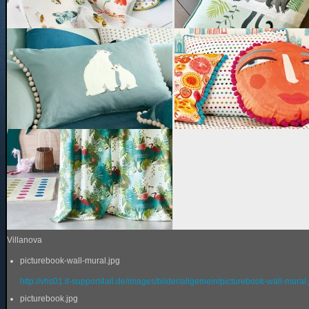
Villanova
picturebook-wall-mural.jpg
http://vhs01.it-support4all.de/images/bilder/allgemein/picturebook-wall-mural
picturebook.jpg